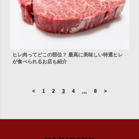
ヒレ肉ってどこの部位？ 最高に美味しい特選ヒレ
が食べられるお店も紹介
<
1
2
3
4
…
8
>