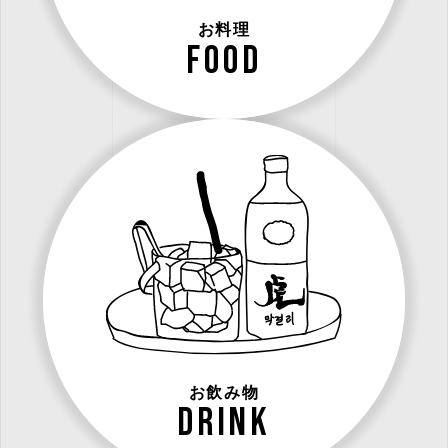
お料理
food
お飲み物
drink