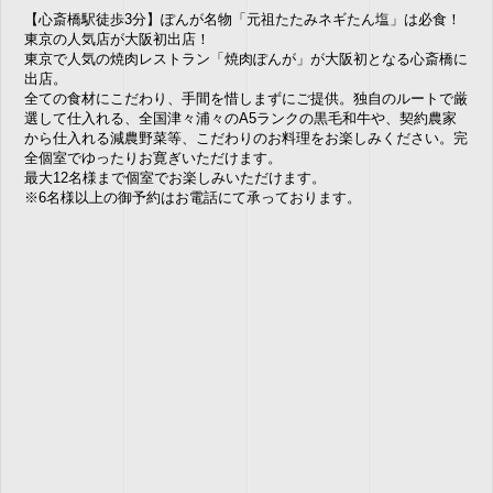
【心斎橋駅徒歩3分】ぽんが名物「元祖たたみネギたん塩」は必食！
東京の人気店が大阪初出店！
東京で人気の焼肉レストラン「焼肉ぽんが」が大阪初となる心斎橋に
出店。
全ての食材にこだわり、手間を惜しまずにご提供。独自のルートで厳
選して仕入れる、全国津々浦々のA5ランクの黒毛和牛や、契約農家
から仕入れる減農野菜等、こだわりのお料理をお楽しみください。完
全個室でゆったりお寛ぎいただけます。
最大12名様まで個室でお楽しみいただけます。
※6名様以上の御予約はお電話にて承っております。