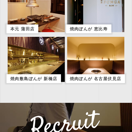
本元 蒲田店
焼肉ぽんが 恵比寿
焼肉敷島ぽんが 新橋店
焼肉ぽんが 名古屋伏見店
Recruit