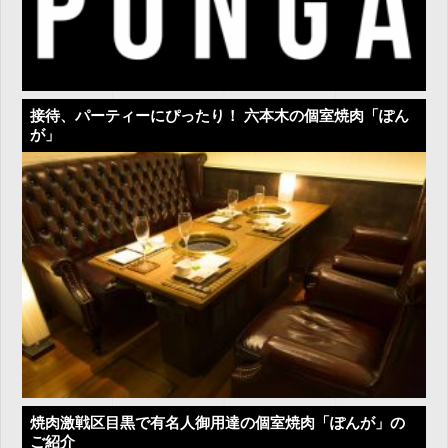
接待、パーティーにぴったり！ 六本木の個室焼肉「ぽん
が」
焼肉激戦区目黒で有名人御用達の個室焼肉「ぽんが」の
ご紹介